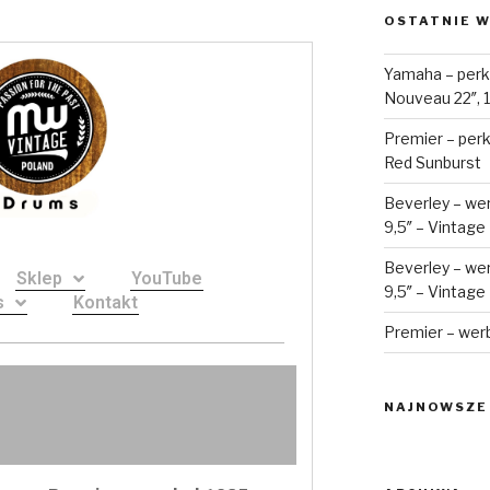
OSTATNIE W
Yamaha – perk
Nouveau 22″, 10
Premier – perku
Red Sunburst
Beverley – wer
9,5″ – Vintage
Beverley – wer
Sklep
YouTube
9,5″ – Vintage
s
Kontakt
Premier – werb
NAJNOWSZE