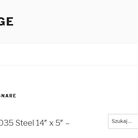
GE
SNARE
35 Steel 14″ x 5″ –