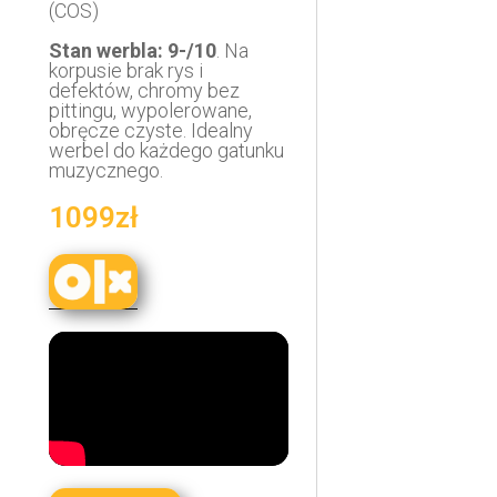
(COS)
Stan werbla: 9-/10
. Na
korpusie brak rys i
defektów, chromy bez
pittingu, wypolerowane,
obręcze czyste. Idealny
werbel do każdego gatunku
muzycznego.
1099zł