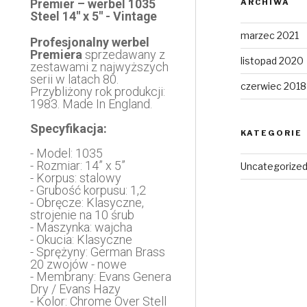
Premier – werbel 1035
ARCHIWA
Steel 14″ x 5″ - Vintage
marzec 2021
Profesjonalny werbel
Premiera
sprzedawany z
listopad 2020
zestawami z najwyższych
serii w latach 80.
czerwiec 2018
Przybliżony rok produkcji:
1983. Made In England.
Specyfikacja:
KATEGORIE
- Model: 1035
- Rozmiar: 14” x 5”
Uncategorize
- Korpus: stalowy
- Grubość korpusu: 1,2
- Obręcze: Klasyczne,
strojenie na 10 śrub
- Maszynka: wajcha
- Okucia: Klasyczne
- Sprężyny: German Brass
20 zwojów - nowe
- Membrany: Evans Genera
Dry / Evans Hazy
- Kolor: Chrome Over Stell